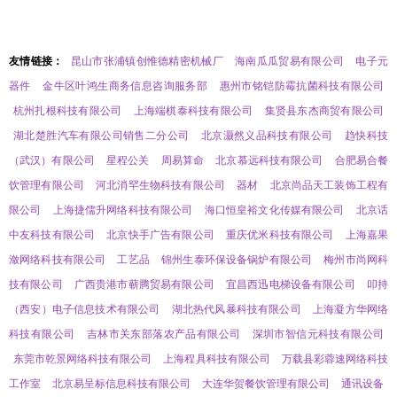
友情链接：
昆山市张浦镇创惟德精密机械厂
海南瓜瓜贸易有限公司
电子元
器件
金牛区叶鸿生商务信息咨询服务部
惠州市铭铠防霉抗菌科技有限公司
杭州扎根科技有限公司
上海端棋泰科技有限公司
集贤县东杰商贸有限公司
湖北楚胜汽车有限公司销售二分公司
北京灏然义品科技有限公司
趋快科技
（武汉）有限公司
星程公关
周易算命
北京慕远科技有限公司
合肥易合餐
饮管理有限公司
河北消罕生物科技有限公司
器材
北京尚品天工装饰工程有
限公司
上海捷儒升网络科技有限公司
海口恒皇裕文化传媒有限公司
北京话
中友科技有限公司
北京快手广告有限公司
重庆优米科技有限公司
上海嘉果
潋网络科技有限公司
工艺品
锦州生泰环保设备锅炉有限公司
梅州市尚网科
技有限公司
广西贵港市蕲腾贸易有限公司
宜昌西迅电梯设备有限公司
叩持
（西安）电子信息技术有限公司
湖北热代风暴科技有限公司
上海凝方华网络
科技有限公司
吉林市关东部落农产品有限公司
深圳市智信元科技有限公司
东莞市乾景网络科技有限公司
上海程具科技有限公司
万载县彩蓉速网络科技
工作室
北京易呈标信息科技有限公司
大连华贺餐饮管理有限公司
通讯设备